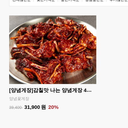
[양념게장]감칠맛 나는 양념게장 4마리 1kg
양념꽃게장
31,900
원
20%
39,400