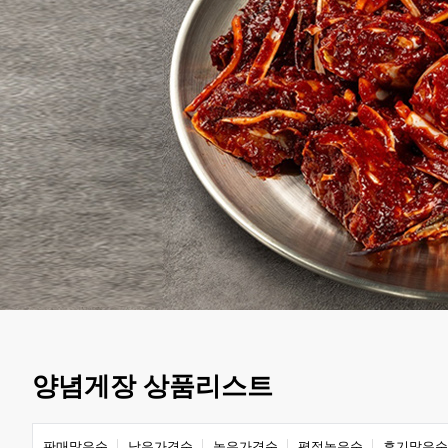
양념게장 상품리스트
판매많은순
낮은가격순
높은가격순
평점높은순
후기많은순