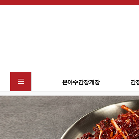
은아수간장게장
간