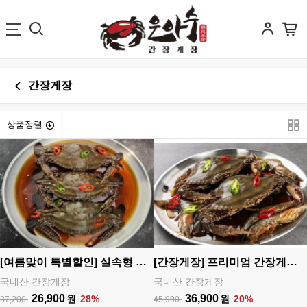
간장게장
상품정렬
[여름맞이 특별할인] 실속형 간장게장(3미) 29,900원->26,900원
[간장게장] 프리미엄 간장게장 2마리+새우장 4마리
국내산 간장게장
국내산 간장게장
26,900
36,900
원
28%
원
20%
37,200
45,900